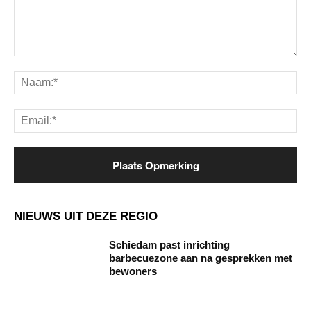
Opmerking:
Na
Ema
NIEUWS UIT DEZE REGIO
Schiedam past inrichting
barbecuezone aan na gesprekken met
bewoners