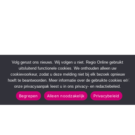
Volg gerust ons nieuws. Wij volgen u niet. Regio Online gebruikt
uitsluitend functionele cookies. We onthouden alleen uw
cookievoorkeur, zodat u deze melding niet bij elk bezoek opnieuw
hoeft te beantwoorden. Meer informatie over de gebruikte cookies en
onze privacyaanpak leest u in ons privacy- en redactiebeleid.
Begrepen
Alleen noodzakelijk
Privacybeleid
SNELMENU
POPULAIRE TOPICS