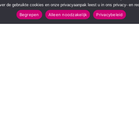
over de gebruikte cookies en onze privacyaanpak leest u in ons privacy- en red
Begrepen
Alleen noodzakelijk
Privacybeleid
POPULAIRE TOPICS
112 & Handhaving
Amusement
Kunst & Cultuur
Leefomgeving
Mens & Maatschappij
Recreatie