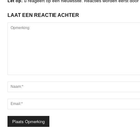
Let op:
u reageert op een nieuwssite. Reacties worden eerst do
LAAT EEN REACTIE ACHTER
Opmerking: