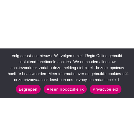
Volg gerust ons nieuws. Wij volgen u niet. Regio Online gebruikt
uitsluitend functionele cookies. We onthouden alleen uw
cookievoorkeur, zodat u deze melding niet bij elk bezoek opnieuw
hoeft te beantwoorden. Meer informatie over de gebruikte cookies en
onze privacyaanpak leest u in ons privacy- en redactiebeleid.
Begrepen
Alleen noodzakelijk
Privacybeleid
SNELMENU
POPULAIRE TOPICS