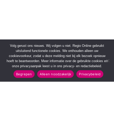
Volg gerust ons nieuws. Wij volgen u niet. Regio Online gebruikt
uitsluitend functionele cookies. We onthouden alleen uw
cookievoorkeur, zodat u deze melding niet bij elk bezoek opnieuw
hoeft te beantwoorden. Meer informatie over de gebruikte cookies en
onze privacyaanpak leest u in ons privacy- en redactiebeleid.
Begrepen
Alleen noodzakelijk
Privacybeleid
SNELMENU
POPULAIRE TOPICS