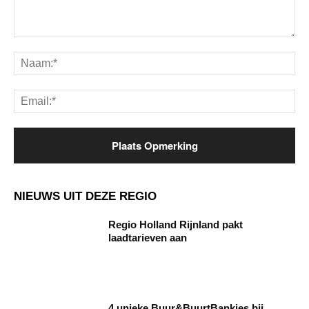
Opmerking:
Na
Ema
NIEUWS UIT DEZE REGIO
Regio Holland Rijnland pakt
laadtarieven aan
4 unieke Buur&BuurtBankjes bij