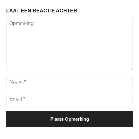
LAAT EEN REACTIE ACHTER
Opmerking:
Na
Ema