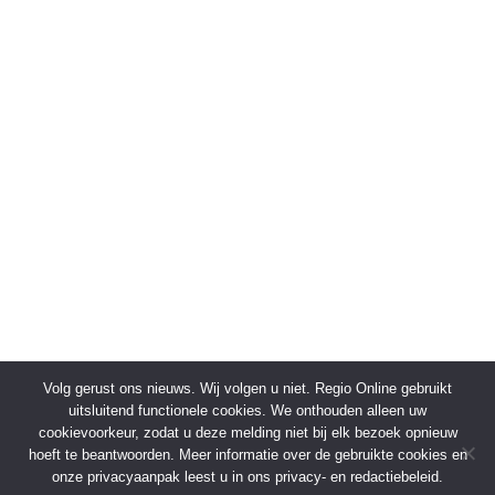
Volg gerust ons nieuws. Wij volgen u niet. Regio Online gebruikt
uitsluitend functionele cookies. We onthouden alleen uw
cookievoorkeur, zodat u deze melding niet bij elk bezoek opnieuw
hoeft te beantwoorden. Meer informatie over de gebruikte cookies en
onze privacyaanpak leest u in ons privacy- en redactiebeleid.