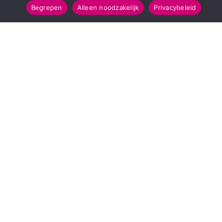
Begrepen
Alleen noodzakelijk
Privacybeleid
SNELMENU
POPULAIRE TOPICS
Voorpagina
112 & Handhaving
Kies jouw regio
Amusement
Binnenland
Kunst & Cultuur
Buitenland
Leefomgeving
Mens & Maatschappij
Recreatie
Sport & Bewegen
INFORMATIE
Over Regio Online
Contact