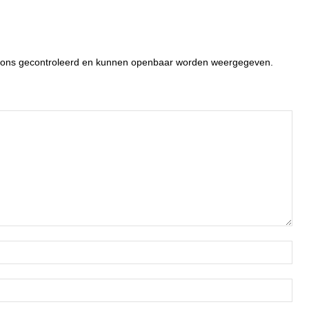
or ons gecontroleerd en kunnen openbaar worden weergegeven.
Naa
Ema