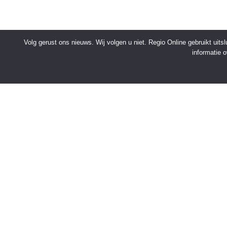
Volg gerust ons nieuws. Wij volgen u niet. Regio Online gebruikt uit
informatie 
SNELMENU
Voorpagina
Kies jouw regio