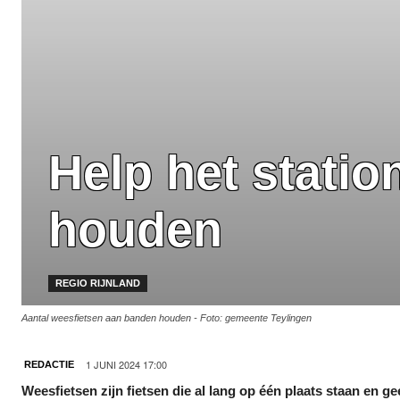
Help het statio
houden
REGIO RIJNLAND
Aantal weesfietsen aan banden houden - Foto: gemeente Teylingen
1 JUNI 2024 17:00
REDACTIE
Weesfietsen zijn fietsen die al lang op één plaats staan en g