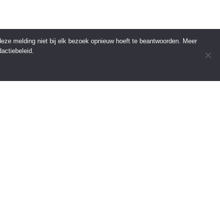
 deze melding niet bij elk bezoek opnieuw hoeft te beantwoorden. Meer
actiebeleid.
INFORMATIE
Over Regio Online
Contact