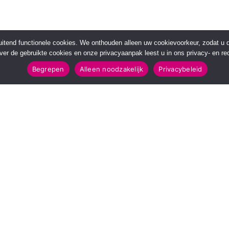
sluitend functionele cookies. We onthouden alleen uw cookievoorkeur, zodat u
over de gebruikte cookies en onze privacyaanpak leest u in ons privacy- en red
Begrepen
Alleen noodzakelijk
Privacybeleid
POPULAIRE TOPICS
112 & Handhaving
Amusement