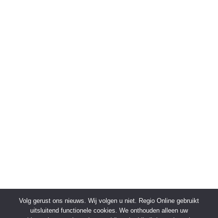
Volg gerust ons nieuws. Wij volgen u niet. Regio Online gebruikt
uitsluitend functionele cookies. We onthouden alleen uw