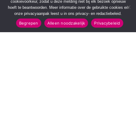
cookievoorkeur, zodat u deze melding niet bij elk bezoek opnieuw
hoeft te beantwoorden. Meer informatie over de gebruikte cookies en
onze privacyaanpak leest u in ons privacy- en redactiebeleid.
Begrepen
Alleen noodzakelijk
Privacybeleid
SNELMENU
POPULAIRE TOPICS
Voorpagina
112 & Handhaving
Kies jouw regio
Amusement
Binnenland
Kunst & Cultuur
Buitenland
Leefomgeving
Mens & Maatschappij
Recreatie
Sport & Bewegen
INFORMATIE