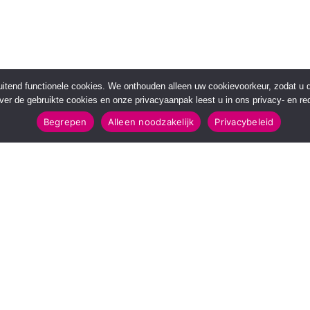
sluitend functionele cookies. We onthouden alleen uw cookievoorkeur, zodat u
over de gebruikte cookies en onze privacyaanpak leest u in ons privacy- en red
Begrepen
Alleen noodzakelijk
Privacybeleid
POPULAIRE TOPICS