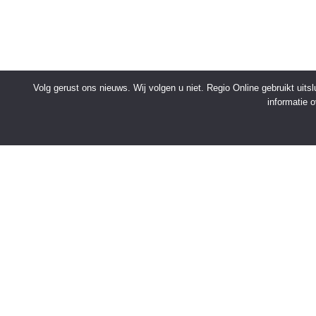
Volg gerust ons nieuws. Wij volgen u niet. Regio Online gebruikt uit
informatie 
SNELMENU