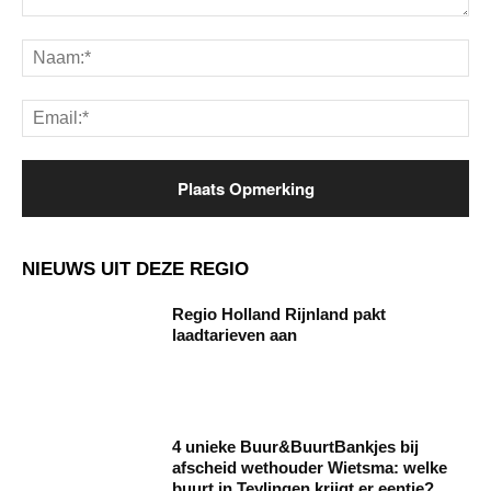
Opmerking:
Na
Ema
NIEUWS UIT DEZE REGIO
Regio Holland Rijnland pakt
laadtarieven aan
4 unieke Buur&BuurtBankjes bij
afscheid wethouder Wietsma: welke
buurt in Teylingen krijgt er eentje?