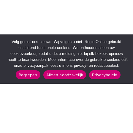
Volg gerust ons nieuws. Wij volgen u niet. Regio Online gebruikt
uitsluitend functionele cookies. We onthouden alleen uw
cookievoorkeur, zodat u deze melding niet bij elk bezoek opnieuw
hoeft te beantwoorden. Meer informatie over de gebruikte cookies en
onze privacyaanpak leest u in ons privacy- en redactiebeleid.
Begrepen
Alleen noodzakelijk
Privacybeleid
SNELMENU
POPULAIRE TOPICS
Voorpagina
112 & Handhaving
Kies jouw regio
Amusement