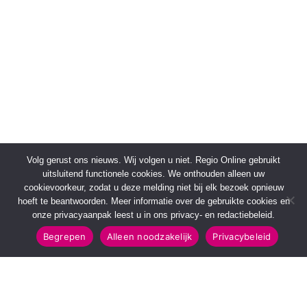
Volg gerust ons nieuws. Wij volgen u niet. Regio Online gebruikt
uitsluitend functionele cookies. We onthouden alleen uw
cookievoorkeur, zodat u deze melding niet bij elk bezoek opnieuw
hoeft te beantwoorden. Meer informatie over de gebruikte cookies en
onze privacyaanpak leest u in ons privacy- en redactiebeleid.
Begrepen
Alleen noodzakelijk
Privacybeleid