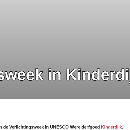
sweek in Kinderdi
e van de Verlichtingsweek in UNESCO Werelderfgoed
Kinderdijk
.