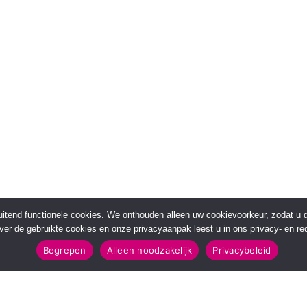
sluitend functionele cookies. We onthouden alleen uw cookievoorkeur, zodat u
over de gebruikte cookies en onze privacyaanpak leest u in ons privacy- en red
Begrepen
Alleen noodzakelijk
Privacybeleid