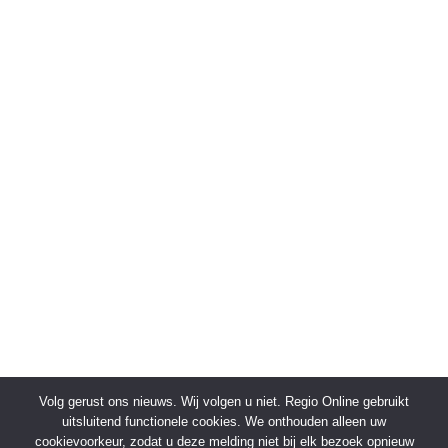
Volg gerust ons nieuws. Wij volgen u niet. Regio Online gebruikt
uitsluitend functionele cookies. We onthouden alleen uw
cookievoorkeur, zodat u deze melding niet bij elk bezoek opnieuw