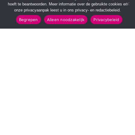
hoeft te beantwoorden. Meer informatie over de gebruikte cookies en
onze privacyaanpak leest u in ons privacy- en redactiebeleid.
Begrepen
Alleen noodzakelijk
Privacybeleid
SNELMENU
POPULAIRE TOPICS
Voorpagina
112 & Handhaving
Kies jouw regio
Amusement
Binnenland
Kunst & Cultuur
Buitenland
Leefomgeving
Mens & Maatschappij
Recreatie
Sport & Bewegen
INFORMATIE