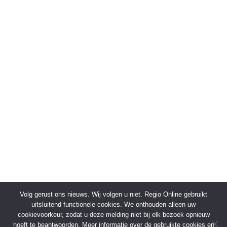
Volg gerust ons nieuws. Wij volgen u niet. Regio Online gebruikt
uitsluitend functionele cookies. We onthouden alleen uw
cookievoorkeur, zodat u deze melding niet bij elk bezoek opnieuw
hoeft te beantwoorden. Meer informatie over de gebruikte cookies en