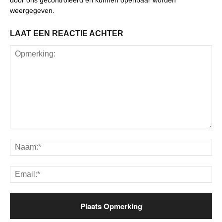
weergegeven.
LAAT EEN REACTIE ACHTER
Opmerking:
Na
Ema