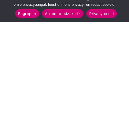
onze privacyaanpak leest u in ons privacy- en redactiebeleid.
Begrepen
Alleen noodzakelijk
Privacybeleid
SNELMENU
POPULAIRE TOPICS
Voorpagina
112 & Handhaving
Kies jouw regio
Amusement
Binnenland
Kunst & Cultuur
Buitenland
Leefomgeving
Mens & Maatschappij
Recreatie
Sport & Bewegen
INFORMATIE
Over Regio Online