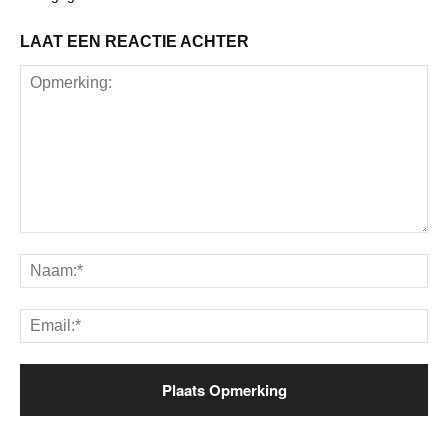
LAAT EEN REACTIE ACHTER
Opmerking:
Na
Ema