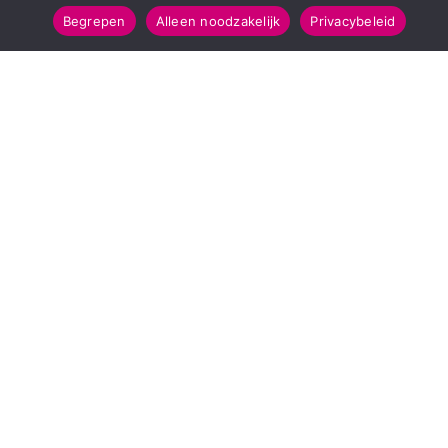
Begrepen
Alleen noodzakelijk
Privacybeleid
SNELMENU
POPULAIRE TOPICS
Voorpagina
112 & Handhaving
Kies jouw regio
Amusement
Binnenland
Kunst & Cultuur
Buitenland
Leefomgeving
Mens & Maatschappij
Recreatie
Sport & Bewegen
INFORMATIE
Over Regio Online
Contact