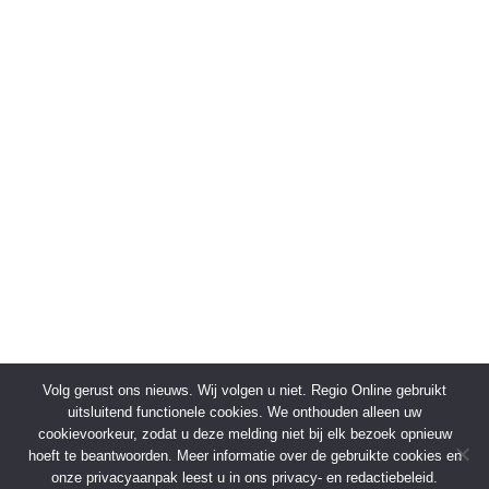
Volg gerust ons nieuws. Wij volgen u niet. Regio Online gebruikt
uitsluitend functionele cookies. We onthouden alleen uw
cookievoorkeur, zodat u deze melding niet bij elk bezoek opnieuw
hoeft te beantwoorden. Meer informatie over de gebruikte cookies en
onze privacyaanpak leest u in ons privacy- en redactiebeleid.