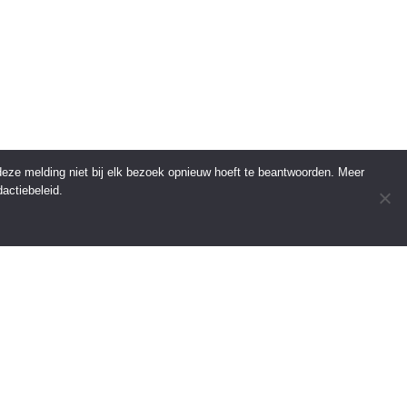
 deze melding niet bij elk bezoek opnieuw hoeft te beantwoorden. Meer
actiebeleid.