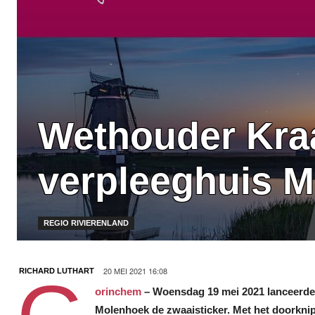
Wethouder Kraai
verpleeghuis 
REGIO RIVIERENLAND
20 MEI 2021 16:08
RICHARD LUTHART
orinchem
– Woensdag 19 mei 2021 lanceerde 
Molenhoek de zwaaisticker. Met het doorknip