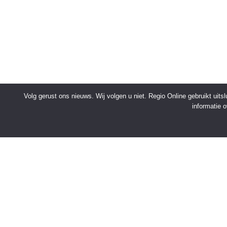
Volg gerust ons nieuws. Wij volgen u niet. Regio Online gebruikt uit
informatie 