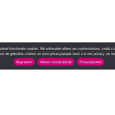
sluitend functionele cookies. We onthouden alleen uw cookievoorkeur, zodat u
over de gebruikte cookies en onze privacyaanpak leest u in ons privacy- en red
Begrepen
Alleen noodzakelijk
Privacybeleid