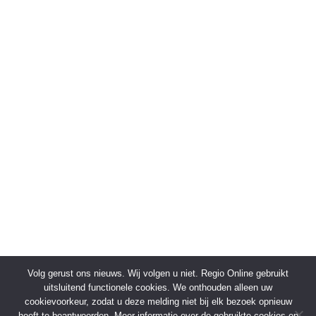
Volg gerust ons nieuws. Wij volgen u niet. Regio Online gebruikt
uitsluitend functionele cookies. We onthouden alleen uw
cookievoorkeur, zodat u deze melding niet bij elk bezoek opnieuw
hoeft te beantwoorden. Meer informatie over de gebruikte cookies en