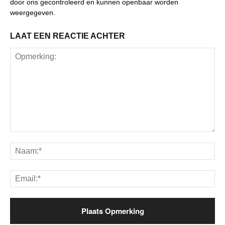
door ons gecontroleerd en kunnen openbaar worden
weergegeven.
LAAT EEN REACTIE ACHTER
Opmerking:
Na
Ema