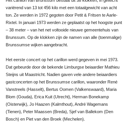
Het carillon van Brunssum bestaat uit 38 klokken, in gewicht
variërend van 13 tot 456 kilo met een totaalgewicht van acht
ton. Ze werden in 1972 gegoten door Petit & Fritsen te Aarle-
Rixtel. In januari 1973 werden ze geplaatst op het hoogste punt
– 38 meter – van het net voltooide nieuwe gemeentehuis van
Brunssum. Op de klokken zijn de namen van alle (toenmalige)
Brunssumse wijken aangebracht.
Het eerste concert op het carillon werd gegeven in mei 1973.
Dat gebeurde door de bekende Limburgse beiaardier Mathieu
Steijns uit Maastricht. Nadien gaven vele andere beiaardiers
gastconcerten op het Brunssumse carillon, waaronder René
Vanstreels (Hasselt), Bertus Oomen (Valkenswaard), Maria
Blom (Gouda), Erica Kuit (Utrecht), Herman Bonekamp
(Oisterwijk), Jo Haazen (Kalmthout), André Wagemans
(Tienen), Peter Maassen (Breda), Sjef van Ballekom (Den
Bosch) en Piet van den Broek (Mechelen).