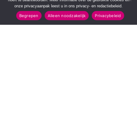
onze privacyaanpak leest u in ons privacy- en redactiebeleid.
Begrepen
Alleen noodzakelijk
Privacybeleid
SNELMENU
POPULAIRE TOPICS
Voorpagina
112 & Handhaving
Kies jouw regio
Amusement
Binnenland
Kunst & Cultuur
Buitenland
Leefomgeving
Mens & Maatschappij
Recreatie
Sport & Bewegen
INFORMATIE