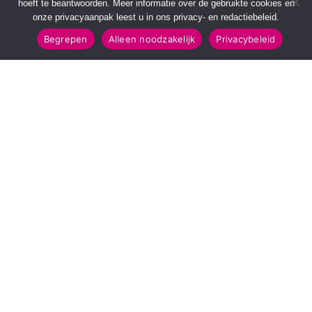
hoeft te beantwoorden. Meer informatie over de gebruikte cookies en
onze privacyaanpak leest u in ons privacy- en redactiebeleid.
Begrepen
Alleen noodzakelijk
Privacybeleid
SNELMENU
POPULAIRE TOPICS
Voorpagina
112 & Handhaving
Kies jouw regio
Amusement
Binnenland
Kunst & Cultuur
Buitenland
Leefomgeving
Mens & Maatschappij
Recreatie
Sport & Bewegen
INFORMATIE