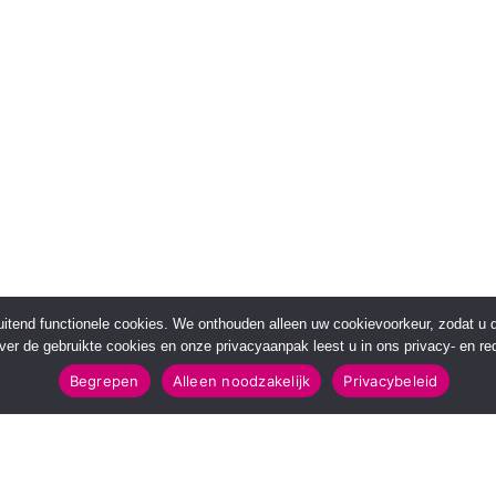
sluitend functionele cookies. We onthouden alleen uw cookievoorkeur, zodat u
over de gebruikte cookies en onze privacyaanpak leest u in ons privacy- en red
Begrepen
Alleen noodzakelijk
Privacybeleid