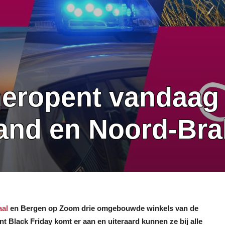
heropent vandaag
land en Noord-Br
al
en Bergen op Zoom drie omgebouwde winkels van de
t Black Friday komt er aan en uiteraard kunnen ze bij alle