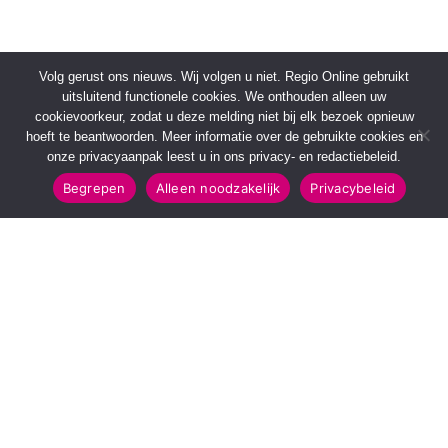
Volg gerust ons nieuws. Wij volgen u niet. Regio Online gebruikt
uitsluitend functionele cookies. We onthouden alleen uw
cookievoorkeur, zodat u deze melding niet bij elk bezoek opnieuw
hoeft te beantwoorden. Meer informatie over de gebruikte cookies en
onze privacyaanpak leest u in ons privacy- en redactiebeleid.
Begrepen
Alleen noodzakelijk
Privacybeleid
SNELMENU
POPULAIRE TOPICS
Voorpagina
112 & Handhaving
Kies jouw regio
Amusement
Binnenland
Kunst & Cultuur
Buitenland
Leefomgeving