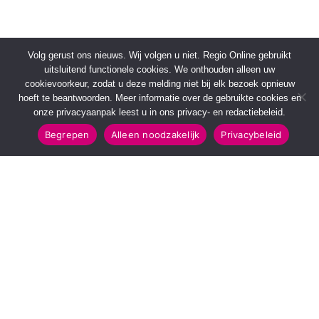
Volg gerust ons nieuws. Wij volgen u niet. Regio Online gebruikt
uitsluitend functionele cookies. We onthouden alleen uw
cookievoorkeur, zodat u deze melding niet bij elk bezoek opnieuw
hoeft te beantwoorden. Meer informatie over de gebruikte cookies en
onze privacyaanpak leest u in ons privacy- en redactiebeleid.
Begrepen
Alleen noodzakelijk
Privacybeleid
SNELMENU
POPULAIRE TOPICS
Voorpagina
112 & Handhaving
Kies jouw regio
Amusement
Binnenland
Kunst & Cultuur
Buitenland
Leefomgeving