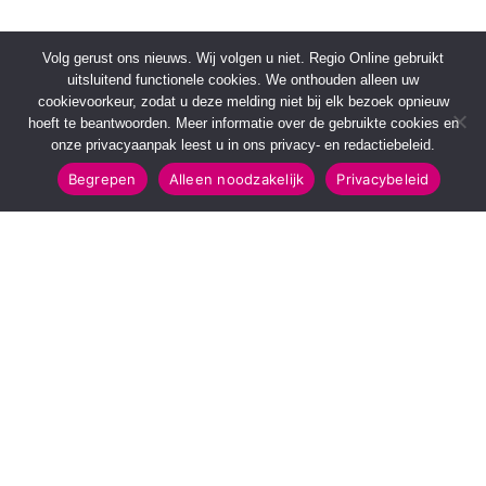
Volg gerust ons nieuws. Wij volgen u niet. Regio Online gebruikt
uitsluitend functionele cookies. We onthouden alleen uw
cookievoorkeur, zodat u deze melding niet bij elk bezoek opnieuw
hoeft te beantwoorden. Meer informatie over de gebruikte cookies en
onze privacyaanpak leest u in ons privacy- en redactiebeleid.
Begrepen
Alleen noodzakelijk
Privacybeleid
SNELMENU
POPULAIRE TOPICS
Voorpagina
112 & Handhaving
Kies jouw regio
Amusement
Binnenland
Kunst & Cultuur
Buitenland
Leefomgeving
Mens & Maatschappij