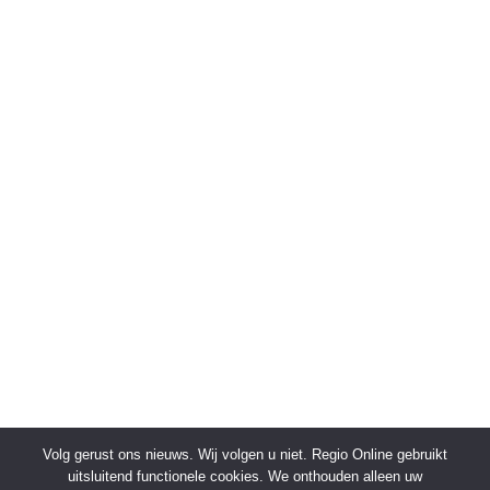
Volg gerust ons nieuws. Wij volgen u niet. Regio Online gebruikt
uitsluitend functionele cookies. We onthouden alleen uw