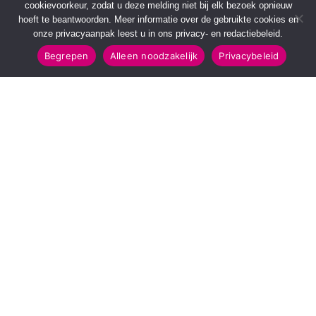
cookievoorkeur, zodat u deze melding niet bij elk bezoek opnieuw
hoeft te beantwoorden. Meer informatie over de gebruikte cookies en
onze privacyaanpak leest u in ons privacy- en redactiebeleid.
Begrepen
Alleen noodzakelijk
Privacybeleid
SNELMENU
POPULAIRE TOPICS
Voorpagina
112 & Handhaving
Kies jouw regio
Amusement
Binnenland
Kunst & Cultuur
Buitenland
Leefomgeving
Mens & Maatschappij
Recreatie
Sport & Bewegen
INFORMATIE