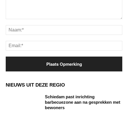
Opmerking:
Na
Ema
NIEUWS UIT DEZE REGIO
Schiedam past inrichting
barbecuezone aan na gesprekken met
bewoners