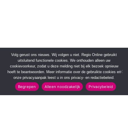
Volg gerust ons nieuws. Wij volgen u niet. Regio Online gebruikt
uitsluitend functionele cookies. We onthouden alleen uw
cookievoorkeur, zodat u deze melding niet bij elk bezoek opnieuw
hoeft te beantwoorden. Meer informatie over de gebruikte cookies en
onze privacyaanpak leest u in ons privacy- en redactiebeleid.
Begrepen
Alleen noodzakelijk
Privacybeleid
SNELMENU
POPULAIRE TOPICS