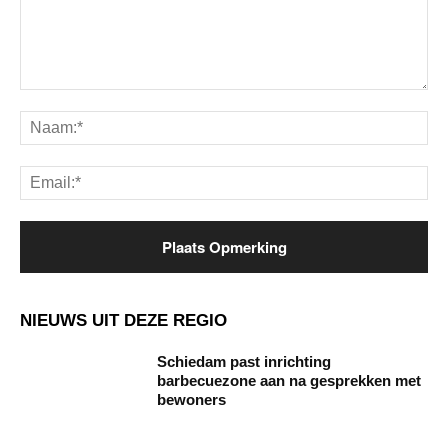
Opmerking:
Na
Ema
NIEUWS UIT DEZE REGIO
Schiedam past inrichting
barbecuezone aan na gesprekken met
bewoners