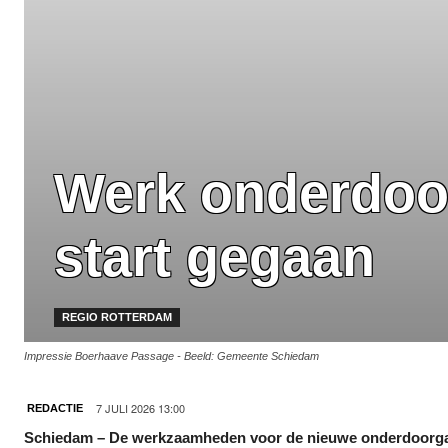
Werk onderdoor
start gegaan
REGIO ROTTERDAM
Impressie Boerhaave Passage - Beeld: Gemeente Schiedam
7 JULI 2026 13:00
REDACTIE
Schiedam
– De werkzaamheden voor de nieuwe onderdoorgang