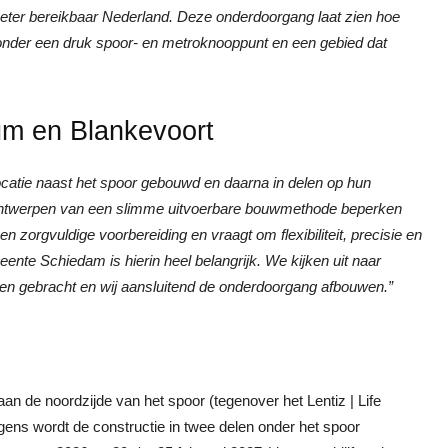
ter bereikbaar Nederland. Deze onderdoorgang laat zien hoe
e onder een druk spoor- en metroknooppunt en een gebied dat
tum en Blankevoort
atie naast het spoor gebouwd en daarna in delen op hun
en ontwerpen van een slimme uitvoerbare bouwmethode beperken
n zorgvuldige voorbereiding en vraagt om flexibiliteit, precisie en
nte Schiedam is hierin heel belangrijk. We kijken uit naar
rden gebracht en wij aansluitend de onderdoorgang afbouwen.”
n de noordzijde van het spoor (tegenover het Lentiz | Life
lgens wordt de constructie in twee delen onder het spoor