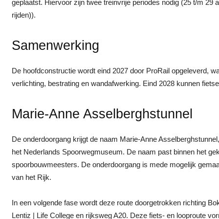
geplaatst. Hiervoor zijn twee treinvrije periodes nodig (25 t/m 29 
rijden)).
Samenwerking
De hoofdconstructie wordt eind 2027 door ProRail opgeleverd, w
verlichting, bestrating en wandafwerking. Eind 2028 kunnen fiet
Marie-Anne Asselberghstunnel
De onderdoorgang krijgt de naam Marie‑Anne Asselberghstunnel,
het Nederlands Spoorwegmuseum. De naam past binnen het gek
spoorbouwmeesters. De onderdoorgang is mede mogelijk gemaak
van het Rijk.
In een volgende fase wordt deze route doorgetrokken richting B
Lentiz | Life College en rijksweg A20. Deze fiets- en looproute v