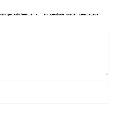
or ons gecontroleerd en kunnen openbaar worden weergegeven.
Naa
Ema