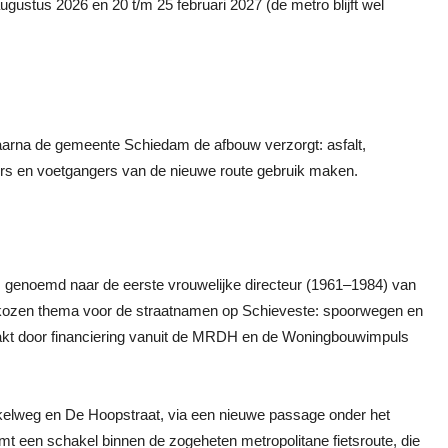
augustus 2026 en 20 t/m 25 februari 2027 (de metro blijft wel
aarna de gemeente Schiedam de afbouw verzorgt: asfalt,
sers en voetgangers van de nieuwe route gebruik maken.
 genoemd naar de eerste vrouwelijke directeur (1961–1984) van
ozen thema voor de straatnamen op Schieveste: spoorwegen en
t door financiering vanuit de MRDH en de Woningbouwimpuls
okelweg en De Hoopstraat, via een nieuwe passage onder het
ormt een schakel binnen de zogeheten metropolitane fietsroute, die