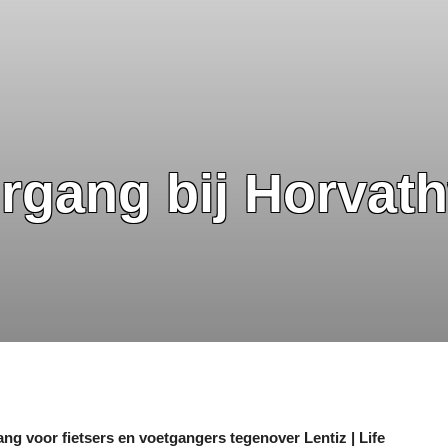
gang bij Horvath
 voor fietsers en voetgangers tegenover Lentiz | Life