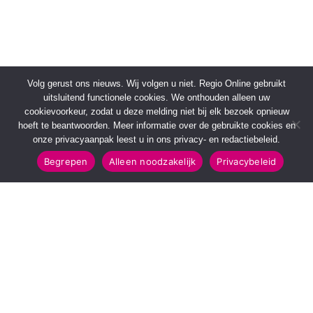
Volg gerust ons nieuws. Wij volgen u niet. Regio Online gebruikt
uitsluitend functionele cookies. We onthouden alleen uw
cookievoorkeur, zodat u deze melding niet bij elk bezoek opnieuw
hoeft te beantwoorden. Meer informatie over de gebruikte cookies en
onze privacyaanpak leest u in ons privacy- en redactiebeleid.
Begrepen
Alleen noodzakelijk
Privacybeleid
SNELMENU
POPULAIRE TOPICS
Voorpagina
112 & Handhaving
Kies jouw regio
Amusement
Binnenland
Kunst & Cultuur