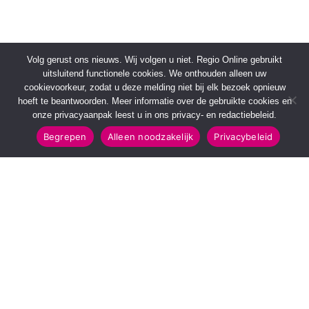
Volg gerust ons nieuws. Wij volgen u niet. Regio Online gebruikt
uitsluitend functionele cookies. We onthouden alleen uw
cookievoorkeur, zodat u deze melding niet bij elk bezoek opnieuw
hoeft te beantwoorden. Meer informatie over de gebruikte cookies en
onze privacyaanpak leest u in ons privacy- en redactiebeleid.
Begrepen
Alleen noodzakelijk
Privacybeleid
SNELMENU
POPULAIRE TOPICS
Voorpagina
112 & Handhaving
Kies jouw regio
Amusement
Binnenland
Kunst & Cultuur
Buitenland
Leefomgeving