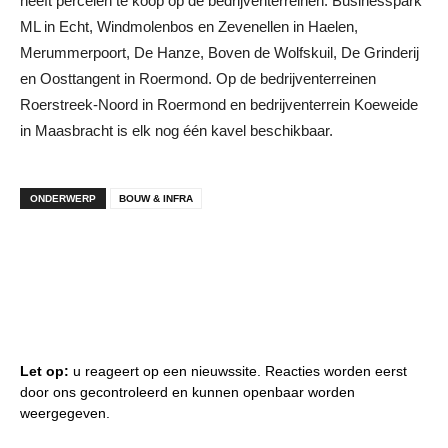
heeft percelen te koop op de bedrijventerreinen: Businesspark
ML in Echt, Windmolenbos en Zevenellen in Haelen,
Merummerpoort, De Hanze, Boven de Wolfskuil, De Grinderij
en Oosttangent in Roermond. Op de bedrijventerreinen
Roerstreek-Noord in Roermond en bedrijventerrein Koeweide
in Maasbracht is elk nog één kavel beschikbaar.
ONDERWERP
BOUW & INFRA
Let op:
u reageert op een nieuwssite. Reacties worden eerst
door ons gecontroleerd en kunnen openbaar worden
weergegeven.