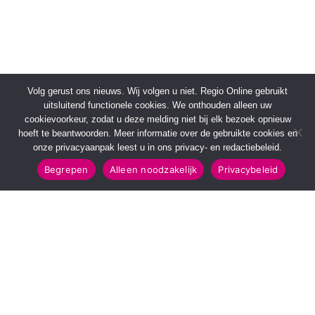
Volg gerust ons nieuws. Wij volgen u niet. Regio Online gebruikt
uitsluitend functionele cookies. We onthouden alleen uw
cookievoorkeur, zodat u deze melding niet bij elk bezoek opnieuw
hoeft te beantwoorden. Meer informatie over de gebruikte cookies en
onze privacyaanpak leest u in ons privacy- en redactiebeleid.
Begrepen
Alleen noodzakelijk
Privacybeleid
SNELMENU
POPULAIRE TOPICS
Voorpagina
112 & Handhaving
Kies jouw regio
Amusement