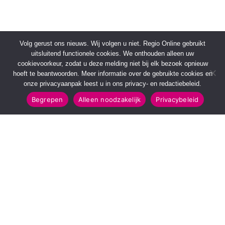
Volg gerust ons nieuws. Wij volgen u niet. Regio Online gebruikt
uitsluitend functionele cookies. We onthouden alleen uw
cookievoorkeur, zodat u deze melding niet bij elk bezoek opnieuw
hoeft te beantwoorden. Meer informatie over de gebruikte cookies en
onze privacyaanpak leest u in ons privacy- en redactiebeleid.
Begrepen
Alleen noodzakelijk
Privacybeleid
SNELMENU
POPULAIRE TOPICS
Voorpagina
112 & Handhaving
Kies jouw regio
Amusement
Binnenland
Kunst & Cultuur
Buitenland
Leefomgeving