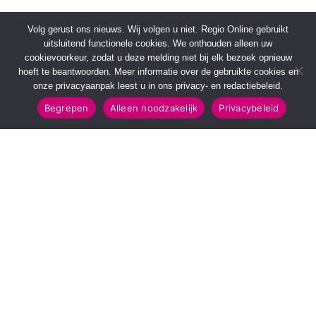
Volg gerust ons nieuws. Wij volgen u niet. Regio Online gebruikt
uitsluitend functionele cookies. We onthouden alleen uw
cookievoorkeur, zodat u deze melding niet bij elk bezoek opnieuw
hoeft te beantwoorden. Meer informatie over de gebruikte cookies en
onze privacyaanpak leest u in ons privacy- en redactiebeleid.
Begrepen
Alleen noodzakelijk
Privacybeleid
SNELMENU
POPULAIRE TOPICS
Voorpagina
112 & Handhaving
Kies jouw regio
Amusement
Binnenland
Kunst & Cultuur
Buitenland
Leefomgeving
Mens & Maatschappij
Recreatie