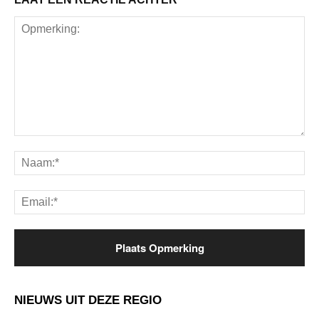
Opmerking:
Na
Ema
NIEUWS UIT DEZE REGIO