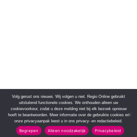
Volg gerust ons nieuws. Wij volgen u niet. Regio Online gebruikt
uitsluitend functionele cookies. We onthouden alleen uw
cookievoorkeur, zodat u deze melding niet bij elk bezoek opnieuw
hoeft te beantwoorden. Meer informatie over de gebruikte cookies en
onze privacyaanpak leest u in ons privacy- en redactiebeleid.
Begrepen
Alleen noodzakelijk
Privacybeleid