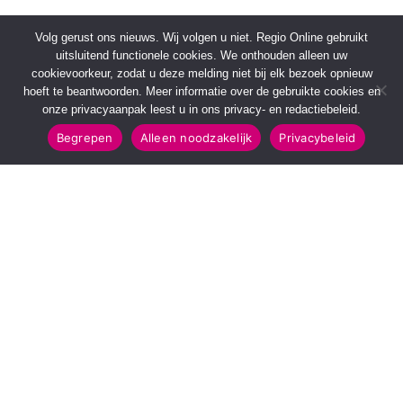
Volg gerust ons nieuws. Wij volgen u niet. Regio Online gebruikt
uitsluitend functionele cookies. We onthouden alleen uw
cookievoorkeur, zodat u deze melding niet bij elk bezoek opnieuw
hoeft te beantwoorden. Meer informatie over de gebruikte cookies en
onze privacyaanpak leest u in ons privacy- en redactiebeleid.
Begrepen
Alleen noodzakelijk
Privacybeleid
SNELMENU
POPULAIRE TOPICS
Voorpagina
112 & Handhaving
Kies jouw regio
Amusement
Binnenland
Kunst & Cultuur
Buitenland
Leefomgeving
Mens & Maatschappij
Recreatie