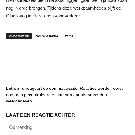
De riooldeksels die in de asfalt liggen, gaan we in januari 2023
nog in orde brengen. Tijdens deze werkzaamheden blijft de
Glacisweg in
Hulst
open voor verkeer.
ONDERWERP
BOUW & INFRA
TECH
Let op:
u reageert op een nieuwssite. Reacties worden eerst
door ons gecontroleerd en kunnen openbaar worden
weergegeven.
LAAT EEN REACTIE ACHTER