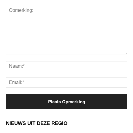
Opmerking:
Na
Ema
NIEUWS UIT DEZE REGIO