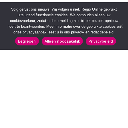
Volg gerust ons nieuws. Wij volgen u niet. Regio Online gebruikt
uitsluitend functionele cookies. We onthouden alleen uw
cookievoorkeur, zodat u deze melding niet bij elk bezoek opnieuw
hoeft te beantwoorden. Meer informatie over de gebruikte cookies en
onze privacyaanpak leest u in ons privacy- en redactiebeleid.
Begrepen
Alleen noodzakelijk
Privacybeleid
SNELMENU
POPULAIRE TOPICS
Voorpagina
112 & Handhaving
Kies jouw regio
Amusement
Binnenland
Kunst & Cultuur
Buitenland
Leefomgeving
Mens & Maatschappij
Recreatie