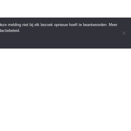
 deze melding niet bij elk bezoek opnieuw hoeft te beantwoorden. Meer
actiebeleid.
INFORMATIE
Over Regio Online
Contact