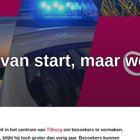
van start, maar w
ld in het centrum van
Tilburg
om bezoekers te vermaken.
 blijkt hij toch groter dan vorig jaar. Bezoekers kunnen