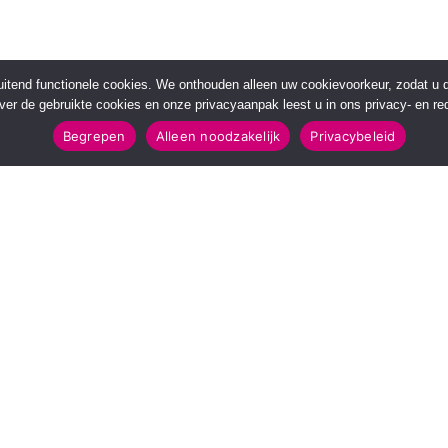
sluitend functionele cookies. We onthouden alleen uw cookievoorkeur, zodat u
over de gebruikte cookies en onze privacyaanpak leest u in ons privacy- en red
Begrepen
Alleen noodzakelijk
Privacybeleid
POPULAIRE TOPICS
112 & Handhaving
Amusement