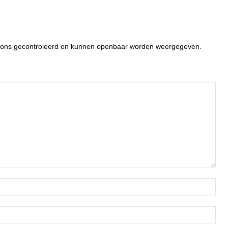
or ons gecontroleerd en kunnen openbaar worden weergegeven.
Naa
Ema