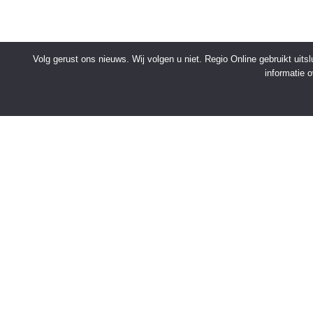
Volg gerust ons nieuws. Wij volgen u niet. Regio Online gebruikt uit
informatie 
SNELMENU
Voorpagina
Kies jouw regio