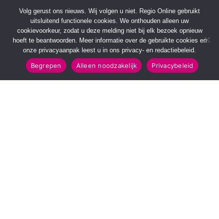
Volg gerust ons nieuws. Wij volgen u niet. Regio Online gebruikt
uitsluitend functionele cookies. We onthouden alleen uw
cookievoorkeur, zodat u deze melding niet bij elk bezoek opnieuw
hoeft te beantwoorden. Meer informatie over de gebruikte cookies en
onze privacyaanpak leest u in ons privacy- en redactiebeleid.
Begrepen
Alleen noodzakelijk
Privacybeleid
SNELMENU
POPULAIRE TOPICS
Voorpagina
112 & Handhaving
Kies jouw regio
Amusement
Binnenland
Kunst & Cultuur
Buitenland
Leefomgeving
Mens & Maatschappij
Recreatie