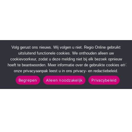
Volg gerust ons nieuws. Wij volgen u niet. Regio Online gebruikt
uitsluitend functionele cookies. We onthouden alleen uw
cookievoorkeur, zodat u deze melding niet bij elk bezoek opnieuw
hoeft te beantwoorden. Meer informatie over de gebruikte cookies en
onze privacyaanpak leest u in ons privacy- en redactiebeleid.
Begrepen
Alleen noodzakelijk
Privacybeleid
SNELMENU
POPULAIRE TOPICS
Voorpagina
112 & Handhaving