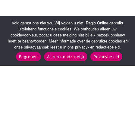
Volg gerust ons nieuws. Wij volgen u niet. Regio Online gebruikt
uitsluitend functionele cookies. We onthouden alleen uw
cookievoorkeur, zodat u deze melding niet bij elk bezoek opnieuw
hoeft te beantwoorden. Meer informatie over de gebruikte cookies en
onze privacyaanpak leest u in ons privacy- en redactiebeleid.
Begrepen
Alleen noodzakelijk
Privacybeleid
SNELMENU
POPULAIRE TOPICS
Voorpagina
112 & Handhaving
Kies jouw regio
Amusement
Binnenland
Kunst & Cultuur
Buitenland
Leefomgeving