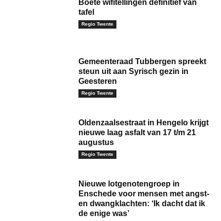
Boete wifitellingen definitief van
tafel
Regio Twente
Gemeenteraad Tubbergen spreekt
steun uit aan Syrisch gezin in
Geesteren
Regio Twente
Oldenzaalsestraat in Hengelo krijgt
nieuwe laag asfalt van 17 t/m 21
augustus
Regio Twente
Nieuwe lotgenotengroep in
Enschede voor mensen met angst-
en dwangklachten: ‘Ik dacht dat ik
de enige was’