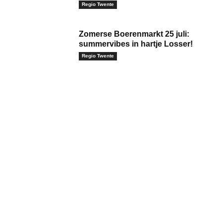
Regio Twente
Zomerse Boerenmarkt 25 juli:
summervibes in hartje Losser!
Regio Twente