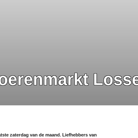
Boerenmarkt Loss
tste zaterdag van de maand. Liefhebbers van