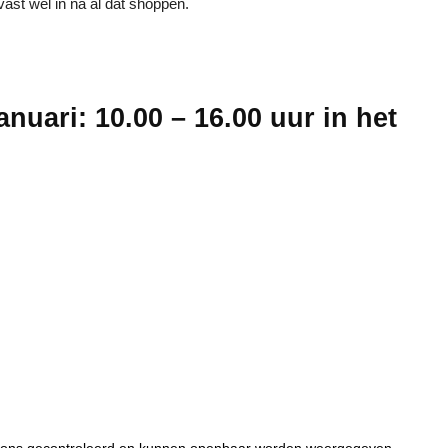
ast wel in na al dat shoppen.
uari: 10.00 – 16.00 uur in het
or ons gecontroleerd en kunnen openbaar worden weergegeven.