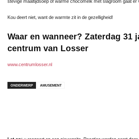
stevige maaltijdsoep of warme chocomelk met slagroom gaat er v
Kou deert niet, want de warmte zit in de gezelligheid!
Waar en wanneer? Zaterdag 31 jan
centrum van Losser
www.centrumlosser.nl
ONDERWERP
AMUSEMENT
Let op:
u reageert op een nieuwssite. Reacties worden eerst do