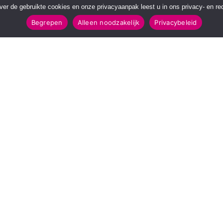
over de gebruikte cookies en onze privacyaanpak leest u in ons privacy- en red
Begrepen
Alleen noodzakelijk
Privacybeleid
POPULAIRE TOPICS
112 & Handhaving
Amusement
Kunst & Cultuur
Leefomgeving
Mens & Maatschappij
Recreatie