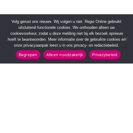
Volg gerust ons nieuws. Wij volgen u niet. Regio Online gebruikt
uitsluitend functionele cookies. We onthouden alleen uw
cookievoorkeur, zodat u deze melding niet bij elk bezoek opnieuw
hoeft te beantwoorden. Meer informatie over de gebruikte cookies en
onze privacyaanpak leest u in ons privacy- en redactiebeleid.
Begrepen
Alleen noodzakelijk
Privacybeleid
SNELMENU
POPULAIRE TOPICS
Voorpagina
112 & Handhaving
Kies jouw regio
Amusement
Binnenland
Kunst & Cultuur
Buitenland
Leefomgeving
Mens & Maatschappij