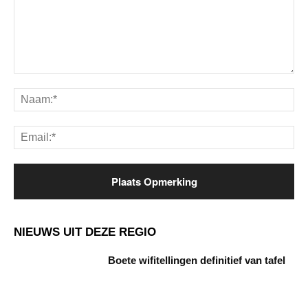
Opmerking:
Na
Ema
NIEUWS UIT DEZE REGIO
Boete wifitellingen definitief van tafel