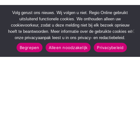
Volg gerust ons nieuws. Wij volgen u niet. Regio Online gebruikt
uitsluitend functionele cookies. We onthouden alleen uw
cookievoorkeur, zodat u deze melding niet bij elk bezoek opnieuw
hoeft te beantwoorden. Meer informatie over de gebruikte cookies en
onze privacyaanpak leest u in ons privacy- en redactiebeleid.
Begrepen
Alleen noodzakelijk
Privacybeleid
SNELMENU
POPULAIRE TOPICS
Voorpagina
112 & Handhaving
Kies jouw regio
Amusement
Binnenland
Kunst & Cultuur
Buitenland
Leefomgeving
Mens & Maatschappij
Recreatie