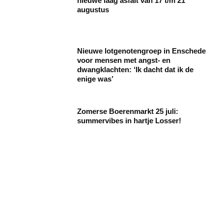
nieuwe laag asfalt van 17 t/m 21
augustus
Nieuwe lotgenotengroep in Enschede
voor mensen met angst- en
dwangklachten: ‘Ik dacht dat ik de
enige was’
Zomerse Boerenmarkt 25 juli:
summervibes in hartje Losser!