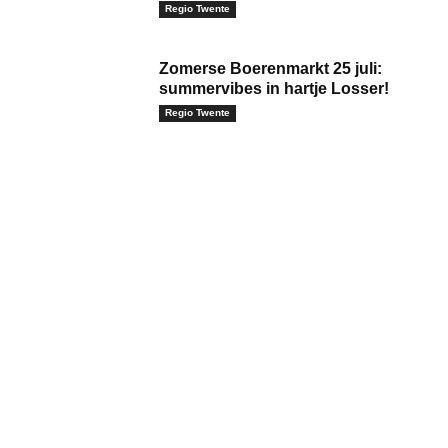
Regio Twente
Zomerse Boerenmarkt 25 juli:
summervibes in hartje Losser!
Regio Twente
m:*
il:*