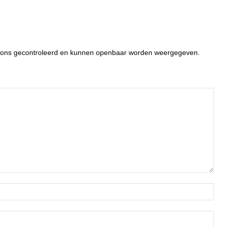
or ons gecontroleerd en kunnen openbaar worden weergegeven.
Naa
Ema