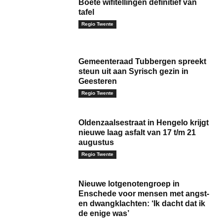
Boete wifitellingen definitief van
tafel
Regio Twente
Gemeenteraad Tubbergen spreekt
steun uit aan Syrisch gezin in
Geesteren
Regio Twente
Oldenzaalsestraat in Hengelo krijgt
nieuwe laag asfalt van 17 t/m 21
augustus
Regio Twente
Nieuwe lotgenotengroep in
Enschede voor mensen met angst-
en dwangklachten: ‘Ik dacht dat ik
de enige was’