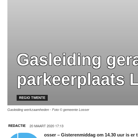
Gasleiding ger
parkeerplaats
REGIO TWENTE
Gasleiding werkzaamheden - Foto © gemeente Losser
20 MAART 2020 17:13
REDACTIE
osser – Gisterenmiddag om 14.30 uur is er 