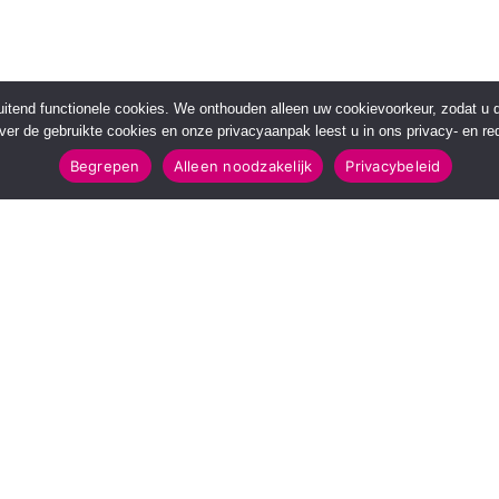
sluitend functionele cookies. We onthouden alleen uw cookievoorkeur, zodat u
over de gebruikte cookies en onze privacyaanpak leest u in ons privacy- en red
Begrepen
Alleen noodzakelijk
Privacybeleid
POPULAIRE TOPICS
112 & Handhaving