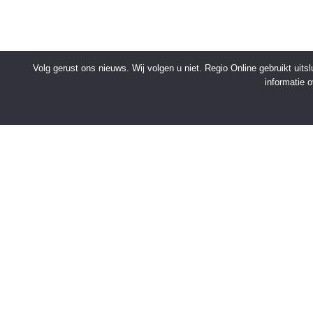
Volg gerust ons nieuws. Wij volgen u niet. Regio Online gebruikt uit
informatie 
SNELMENU
Voorpagina