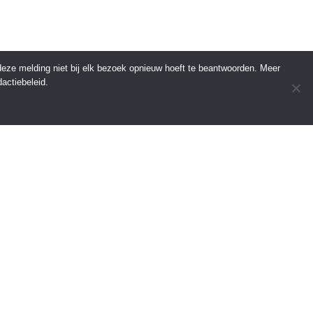
 deze melding niet bij elk bezoek opnieuw hoeft te beantwoorden. Meer
actiebeleid.
INFORMATIE
Over Regio Online