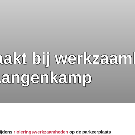
aakt bij werkzaa
 Langenkamp
tijdens
rioleringswerkzaamheden
op de parkeerplaats