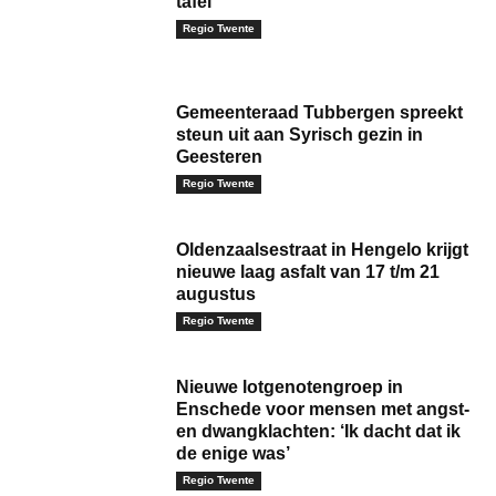
tafel
Regio Twente
Gemeenteraad Tubbergen spreekt
steun uit aan Syrisch gezin in
Geesteren
Regio Twente
Oldenzaalsestraat in Hengelo krijgt
nieuwe laag asfalt van 17 t/m 21
augustus
Regio Twente
Nieuwe lotgenotengroep in
Enschede voor mensen met angst-
en dwangklachten: ‘Ik dacht dat ik
de enige was’
Regio Twente