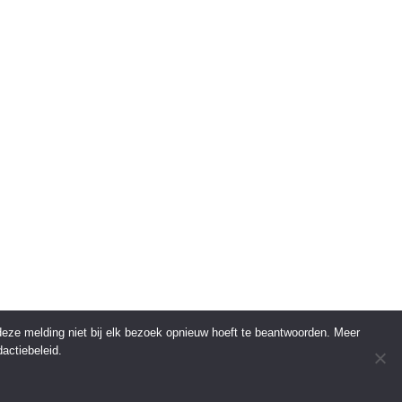
 deze melding niet bij elk bezoek opnieuw hoeft te beantwoorden. Meer
actiebeleid.