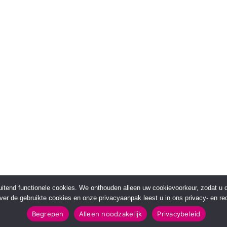
sluitend functionele cookies. We onthouden alleen uw cookievoorkeur, zodat u
over de gebruikte cookies en onze privacyaanpak leest u in ons privacy- en red
Begrepen
Alleen noodzakelijk
Privacybeleid