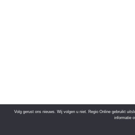
Volg gerust ons nieuws. Wij volgen u niet. Regio Online gebruikt uit
informatie 