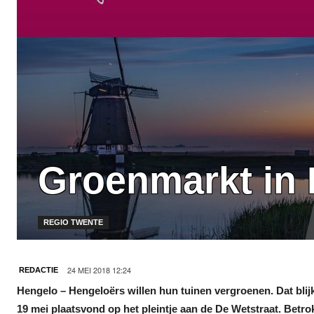
Groenmarkt in 
REGIO TWENTE
24 MEI 2018 12:24
REDACTIE
Hengelo – Hengeloërs willen hun tuinen vergroenen. Dat blijk
19 mei plaatsvond op het pleintje aan de De Wetstraat. Betro