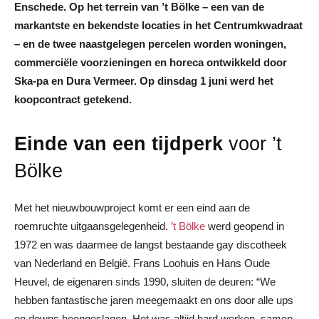
Enschede. Op het terrein van ’t Bölke – een van de
markantste en bekendste locaties in het Centrumkwadraat
– en de twee naastgelegen percelen worden woningen,
commerciële voorzieningen en horeca ontwikkeld door
Ska-pa en Dura Vermeer. Op dinsdag 1 juni werd het
koopcontract getekend.
Einde van een tijdperk
voor ’t
Bölke
Met het nieuwbouwproject komt er een eind aan de
roemruchte uitgaansgelegenheid.
’t Bölke
werd geopend in
1972 en was daarmee de langst bestaande gay discotheek
van Nederland en België. Frans Loohuis en Hans Oude
Heuvel, de eigenaren sinds 1990, sluiten de deuren: “We
hebben fantastische jaren meegemaakt en ons door alle ups
en downs heengeslagen. Het was altijd hard werken, samen