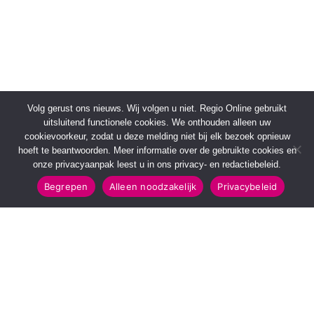
Volg gerust ons nieuws. Wij volgen u niet. Regio Online gebruikt
uitsluitend functionele cookies. We onthouden alleen uw
cookievoorkeur, zodat u deze melding niet bij elk bezoek opnieuw
hoeft te beantwoorden. Meer informatie over de gebruikte cookies en
onze privacyaanpak leest u in ons privacy- en redactiebeleid.
Begrepen
Alleen noodzakelijk
Privacybeleid
SNELMENU
POPULAIRE TOPICS
Voorpagina
112 & Handhaving