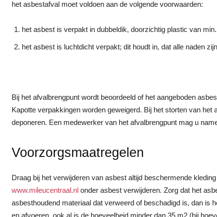
het asbestafval moet voldoen aan de volgende voorwaarden:
het asbest is verpakt in dubbeldik, doorzichtig plastic van min
het asbest is luchtdicht verpakt; dit houdt in, dat alle naden zij
Bij het afvalbrengpunt wordt beoordeeld of het aangeboden asbe
Kapotte verpakkingen worden geweigerd. Bij het storten van het afva
deponeren. Een medewerker van het afvalbrengpunt mag u nameli
Voorzorgsmaatregelen
Draag bij het verwijderen van asbest altijd beschermende kleding
www.mileucentraal.nl
onder asbest verwijderen. Zorg dat het asbe
asbesthoudend materiaal dat verweerd of beschadigd is, dan is he
en afvoeren, ook al is de hoeveelheid minder dan 35 m2 (bij hoe