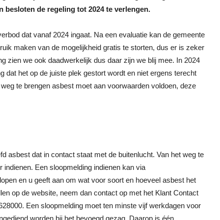
 besloten de regeling tot 2024 te verlengen.
nverbod dat vanaf 2024 ingaat. Na een evaluatie kan de gemeente
bruik maken van de mogelijkheid gratis te storten, dus er is zeker
ng zien we ook daadwerkelijk dus daar zijn we blij mee. In 2024
g dat het op de juiste plek gestort wordt en niet ergens terecht
Het weg te brengen asbest moet aan voorwaarden voldoen, deze
asbest dat in contact staat met de buitenlucht. Van het weg te
r indienen. Een sloopmelding indienen kan via
slopen en u geeft aan om wat voor soort en hoeveel asbest het
vullen op de website, neem dan contact op met het Klant Contact
8000. Een sloopmelding moet ten minste vijf werkdagen voor
gediend worden bij het bevoegd gezag. Daarop is één