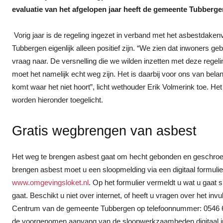
evaluatie van het afgelopen jaar heeft de gemeente Tubbergen
Vorig jaar is de regeling ingezet in verband met het asbestdake
Tubbergen eigenlijk alleen positief zijn. “We zien dat inwoners ge
vraag naar. De versnelling die we wilden inzetten met deze regeli
moet het namelijk echt weg zijn. Het is daarbij voor ons van belan
komt waar het niet hoort”, licht wethouder Erik Volmerink toe. 
worden hieronder toegelicht.
Gratis wegbrengen van asbest
Het weg te brengen asbest gaat om hecht gebonden en geschroefd 
brengen asbest moet u een sloopmelding via een digitaal formulie
www.omgevingsloket.nl
. Op het formulier vermeldt u wat u gaat 
gaat. Beschikt u niet over internet, of heeft u vragen over het in
Centrum van de gemeente Tubbergen op telefoonnummer: 0546 62
de voorgenomen aanvang van de sloopwerkzaamheden digitaal in