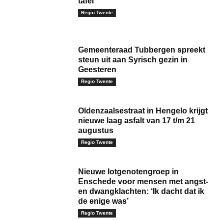
tafel
Regio Twente
Gemeenteraad Tubbergen spreekt
steun uit aan Syrisch gezin in
Geesteren
Regio Twente
Oldenzaalsestraat in Hengelo krijgt
nieuwe laag asfalt van 17 t/m 21
augustus
Regio Twente
Nieuwe lotgenotengroep in
Enschede voor mensen met angst-
en dwangklachten: ‘Ik dacht dat ik
de enige was’
Regio Twente