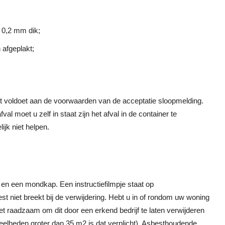
. 0,2 mm dik;
n afgeplakt;
st voldoet aan de voorwaarden van de acceptatie sloopmelding.
l moet u zelf in staat zijn het afval in de container te
jk niet helpen.
 en een mondkap. Een instructiefilmpje staat op
st niet breekt bij de verwijdering. Hebt u in of rondom uw woning
t raadzaam om dit door een erkend bedrijf te laten verwijderen
veelheden groter dan 35 m2 is dat verplicht). Asbesthoudende