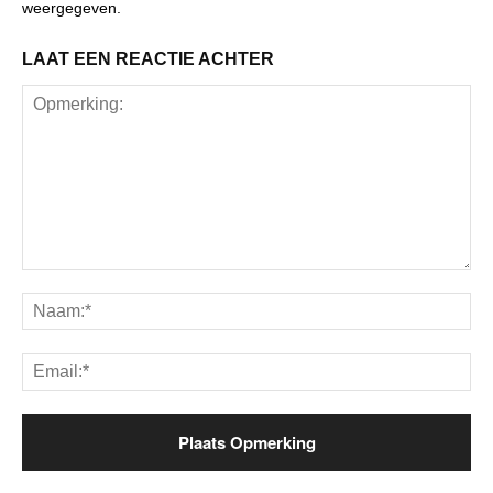
weergegeven.
LAAT EEN REACTIE ACHTER
Opmerking:
Na
Ema