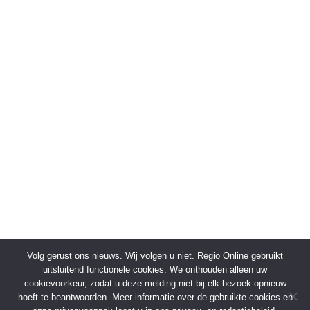
Volg gerust ons nieuws. Wij volgen u niet. Regio Online gebruikt
uitsluitend functionele cookies. We onthouden alleen uw
cookievoorkeur, zodat u deze melding niet bij elk bezoek opnieuw
hoeft te beantwoorden. Meer informatie over de gebruikte cookies en