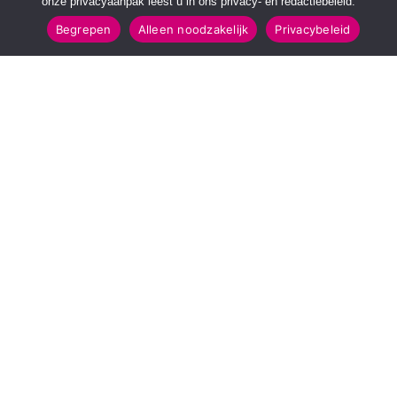
onze privacyaanpak leest u in ons privacy- en redactiebeleid.
Begrepen
Alleen noodzakelijk
Privacybeleid
SNELMENU
POPULAIRE TOPICS
Voorpagina
112 & Handhaving
Kies jouw regio
Amusement
Binnenland
Kunst & Cultuur
Buitenland
Leefomgeving
Mens & Maatschappij
Recreatie
Sport & Bewegen
INFORMATIE
Over Regio Online