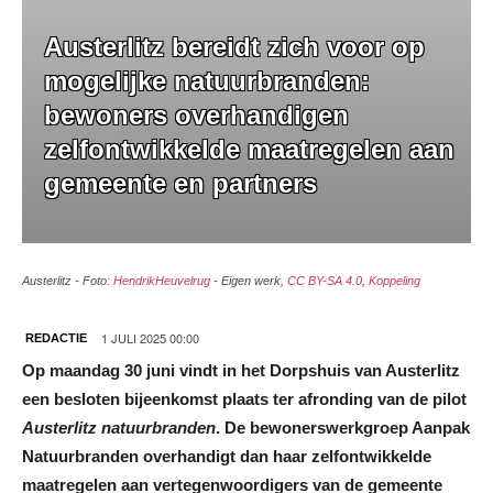
Austerlitz bereidt zich voor op
mogelijke natuurbranden:
bewoners overhandigen
zelfontwikkelde maatregelen aan
gemeente en partners
Austerlitz - Foto:
HendrikHeuvelrug
-
Eigen werk
,
CC BY-SA 4.0
,
Koppeling
1 JULI 2025 00:00
REDACTIE
Op maandag 30 juni vindt in het Dorpshuis van Austerlitz
een besloten bijeenkomst plaats ter afronding van de pilot
Austerlitz natuurbranden
. De bewonerswerkgroep Aanpak
Natuurbranden overhandigt dan haar zelfontwikkelde
maatregelen aan vertegenwoordigers van de gemeente