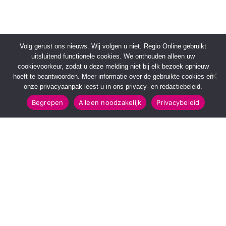
Volg gerust ons nieuws. Wij volgen u niet. Regio Online gebruikt
uitsluitend functionele cookies. We onthouden alleen uw
cookievoorkeur, zodat u deze melding niet bij elk bezoek opnieuw
hoeft te beantwoorden. Meer informatie over de gebruikte cookies en
onze privacyaanpak leest u in ons privacy- en redactiebeleid.
Begrepen
Alleen noodzakelijk
Privacybeleid
SNELMENU
POPULAIRE TOPICS
Voorpagina
112 & Handhaving
Kies jouw regio
Amusement
Binnenland
Kunst & Cultuur
Buitenland
Leefomgeving